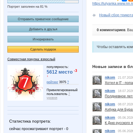
https://lulyanka.www.nn.
Портрет заполнен на 81 %
Новый сбор трикота
Отправить приватное сообщение
Добавить в друзья
0 комментариев
. Ва
Игнорировать
Чтобы оставлять ко
Сделать подарок
Совместная покупка: взрослый
Новые записи в бл
популярность:
-3
5612 место
↓
nikom
21.07.202
рейтинг
3975
?
Хотел в IT - поп
Привилегированный
nikom
18.07.202
пользователь
7
Полдневное лет
уровня
nikom
08.07.202
Азбука для Бура
nikom
05.06.202
Статистика портрета:
К Дню русского 
сейчас просматривают портрет - 0
nikom
05.06.202