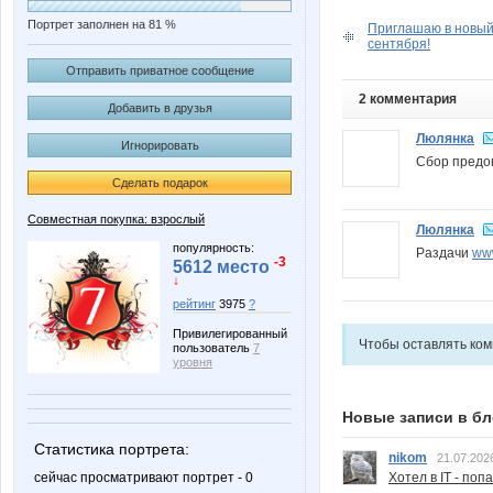
Портрет заполнен на 81 %
Приглашаю в новый 
сентября!
Отправить приватное сообщение
2 комментария
Добавить в друзья
Люлянка
Игнорировать
Сбор пред
Сделать подарок
Совместная покупка: взрослый
Люлянка
популярность:
Раздачи
www
-3
5612 место
↓
рейтинг
3975
?
Привилегированный
Чтобы оставлять ко
пользователь
7
уровня
Новые записи в бл
Статистика портрета:
nikom
21.07.202
сейчас просматривают портрет - 0
Хотел в IT - поп