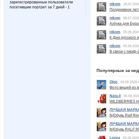
зарегистрированные пользователи
nikom
18.07.202
посетившие портрет за 7 дней - 1
Полдневное лет
nikom
08.07.202
Азбука для Бура
nikom
05.06.202
К Дню русского 
nikom
05.06.202
В связи с пмэф-
Популярные за не
Olgs
04.08.2026 
Фото вещей из ки
Nata.li
05.08.202
WILDBERRIES Н
ЛУЧШАЯ МАРК
[b]Обувь Ralf Ri
ЛУЧШАЯ МАРК
[b]Обувь RALF RI
Lonza
05.08.2026