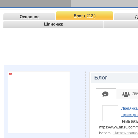
Блог
( 212 )
Основное
Д
Шпионаж
Блог
76
Люлянка
пристро
Тема раз
https://www.nn.ru/com
bottom
Читать полно