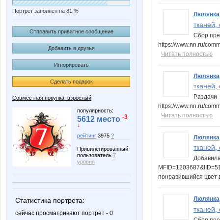
Портрет заполнен на 81 %
Люлянка
тканей, 
Отправить приватное сообщение
Сбор пр
https://www.nn.ru/com
Добавить в друзья
Читать полностью
Игнорировать
Люлянка
Сделать подарок
тканей, 
Раздачи
Совместная покупка: взрослый
https://www.nn.ru/com
популярность:
Читать полностью
-3
5612 место
↓
рейтинг
3975
?
Люлянка
тканей, 
Привилегированный
пользователь
7
Добавила
уровня
MFID=1203687&IID=510
понравившийся цвет
Люлянка
Статистика портрета:
тканей, 
сейчас просматривают портрет - 0
Сбор пр