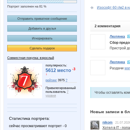
Портрет заполнен на 81 %
Изософт 60 г/м2 в н
Отправить приватное сообщение
2 комментария
Добавить в друзья
Люлянка
Игнорировать
Сбор пред
Пристрой до
Сделать подарок
Совместная покупка: взрослый
Люлянка
популярность:
Раздачи
www
-3
5612 место
↓
рейтинг
3975
?
Привилегированный
пользователь
7
Чтобы оставлять ко
уровня
Новые записи в бл
Статистика портрета:
nikom
21.07.202
сейчас просматривают портрет - 0
Хотел в IT - поп