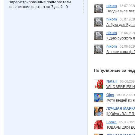
зарегистрированные пользователи
nikom
18.07.202
посетившие портрет за 7 дней - 0
Полдневное лет
nikom
08.07.202
Азбука для Бура
nikom
05.06.202
К Дню русского 
nikom
05.06.202
В связи с пмэф-
Популярные за не
Nata.li
05.08.202
WILDBERRIES Н
Olgs
04.08.2026 
Фото вещей из ки
ЛУЧШАЯ МАРК
[b]Обувь RALF RI
Lonza
05.08.2026
ТОВАРЫ ДЛЯ ДО